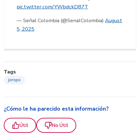
pic.twitter.com/YWbdckD87T
— Señal Colombia (@SenalColombia)
August
5, 2025
Tags
joropo
¿Cómo le ha parecido esta información?
Útil
No Útil