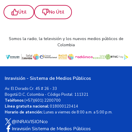
Útil
No Útil
Somos la radio, la televisión y los nuevos medios públicos de
Colombia
Inravisión - Sistema de Medios Públicos
Av. El Dorado Cr. 45 # 26 - 33
Bogotá D.C, Colombia - Código Postal: 111321
Teléfonos
(+57)(601) 2200700
Línea gratuita nacional:
018000123414
Horario de atención:
Lunes a viernes de 8:00 a.m. a 5:00 p.m.
@INRAVISIONco
Inravisión Sistema de Medios Públicos