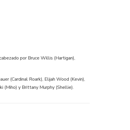
cabezado por Bruce Willis (Hartigan),
uer (Cardinal Roark), Elijah Wood (Kevin),
i (Miho) y Brittany Murphy (Shellie).