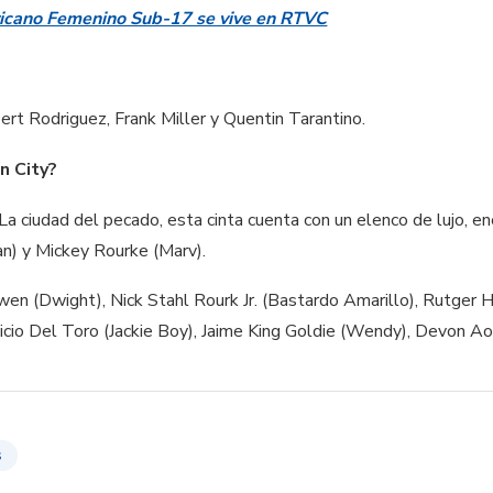
icano Femenino Sub-17 se vive en RTVC
bert Rodriguez, Frank Miller y Quentin Tarantino.
n City?
a ciudad del pecado, esta cinta cuenta con un elenco de lujo, en
an) y Mickey Rourke (Marv).
en (Dwight), Nick Stahl Rourk Jr. (Bastardo Amarillo), Rutger Ha
cio Del Toro (Jackie Boy), Jaime King Goldie (Wendy), Devon Aok
s