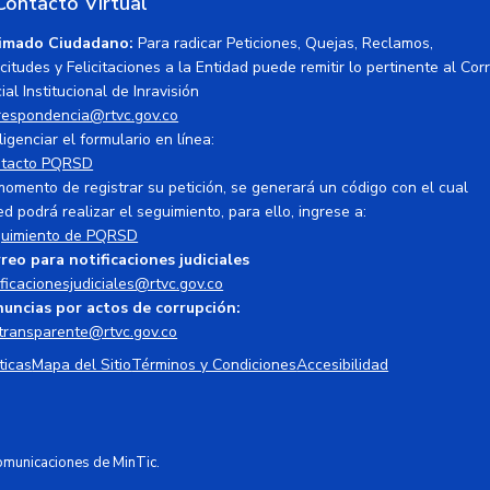
Contacto Virtual
imado Ciudadano:
Para radicar Peticiones, Quejas, Reclamos,
icitudes y Felicitaciones a la Entidad puede remitir lo pertinente al Cor
ial Institucional de Inravisión
respondencia@rtvc.gov.co
ligenciar el formulario en línea:
tacto PQRSD
momento de registrar su petición, se generará un código con el cual
ed podrá realizar el seguimiento, para ello, ingrese a:
uimiento de PQRSD
reo para notificaciones judiciales
ificacionesjudiciales@rtvc.gov.co
uncias por actos de corrupción:
transparente@rtvc.gov.co
ticas
Mapa del Sitio
Términos y Condiciones
Accesibilidad
Comunicaciones de MinTic.