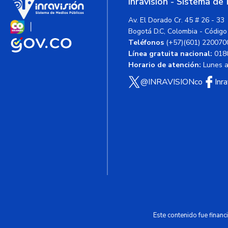
Inravisión - Sistema de
Av. El Dorado Cr. 45 # 26 - 33
Bogotá D.C, Colombia - Código
Teléfonos
(+57)(601) 220070
Línea gratuita nacional:
018
Horario de atención:
Lunes a 
@INRAVISIONco
Inr
Este contenido fue finan