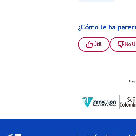
¿Cómo le ha parec
Útil
No Ú
Som