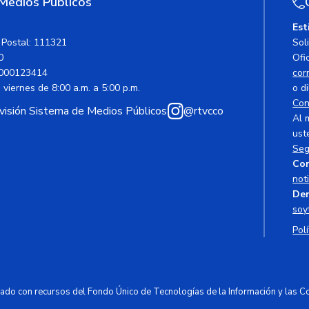
 Medios Públicos
Est
 Postal: 111321
Sol
0
Ofic
000123414
cor
viernes de 8:00 a.m. a 5:00 p.m.
o di
Con
avisión Sistema de Medios Públicos
@rtvcco
Al 
ust
Seg
Cor
not
Den
soy
Polí
ciado con recursos del Fondo Único de Tecnologías de la Información y las 