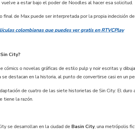
o vuelve a estar bajo el poder de Noodles al hacer esa solicitud.
 final de Max puede ser interpretada por la propia indecisión d
lículas colombianas que puedes ver gratis en RTVCPlay
Sin City?
e cómics o novelas gráficas de estilo pulp y noir escritas y dibuj
 se destacan en la historia, al punto de convertirse casi en un p
daptación de cuatro de las siete historietas de Sin City: El duro
e tiene la razón.
City se desarrollan en la ciudad de
Basin City
, una metrópolis fi