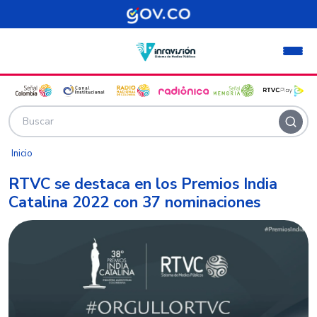
Pasar al contenido principal
Inicio
RTVC se destaca en los Premios India
Catalina 2022 con 37 nominaciones