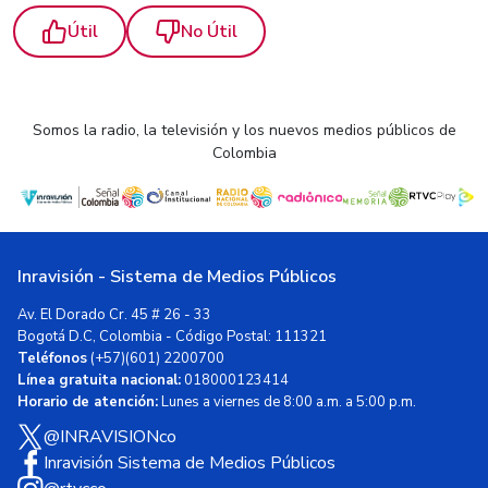
Útil
No Útil
Somos la radio, la televisión y los nuevos medios públicos de
Colombia
RTVC participa en el VIII simulacro de evacuación "
loading="eager">
Inravisión - Sistema de Medios Públicos
Av. El Dorado Cr. 45 # 26 - 33
Bogotá D.C, Colombia - Código Postal: 111321
Teléfonos
(+57)(601) 2200700
Línea gratuita nacional:
018000123414
Horario de atención:
Lunes a viernes de 8:00 a.m. a 5:00 p.m.
@INRAVISIONco
Inravisión Sistema de Medios Públicos