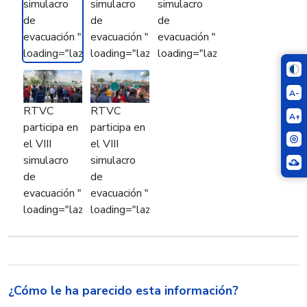
simulacro
simulacro
simulacro
de
de
de
evacuación "
evacuación "
evacuación "
loading="lazy">
loading="lazy">
loading="lazy">
A-
RTVC
RTVC
A+
participa en
participa en
el VIII
el VIII
simulacro
simulacro
de
de
evacuación "
evacuación "
loading="lazy">
loading="lazy">
¿Cómo le ha parecido esta información?