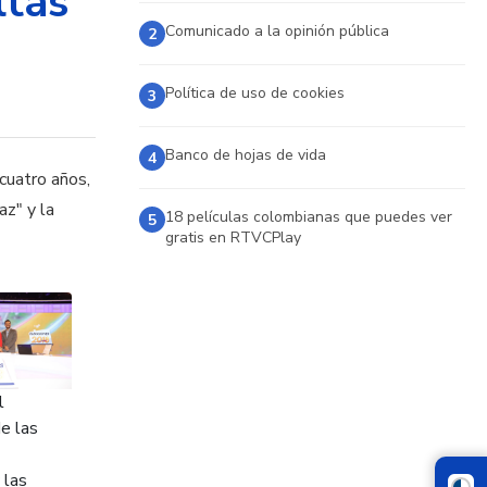
ltas
Comunicado a la opinión pública
2
Política de uso de cookies
3
Banco de hojas de vida
4
cuatro años,
az" y la
18 películas colombianas que puedes ver
5
gratis en RTVCPlay
l
e las
 las