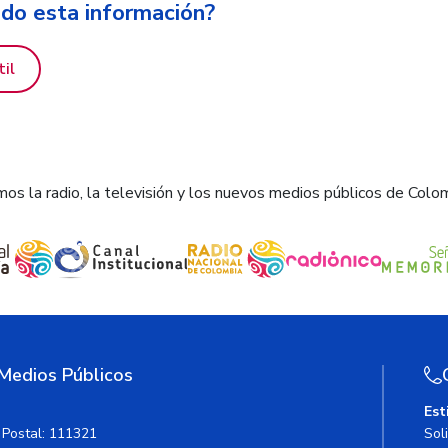
ido esta información?
til
os la radio, la televisión y los nuevos medios públicos de Colo
 Medios Públicos
Est
 de las elecciones legislativas y las consultas partidistas 2018 "
 Postal: 111321
Sol