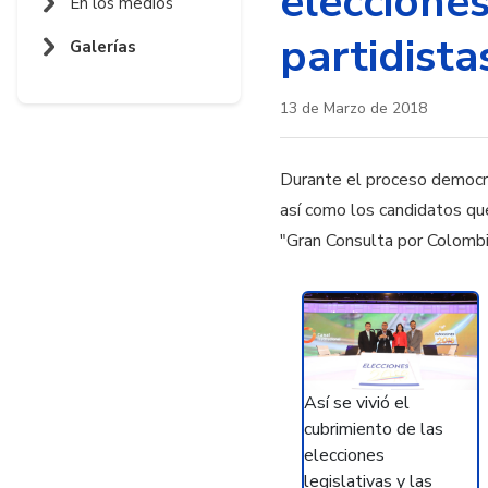
elecciones
En los medios
partidist
Galerías
13 de Marzo de 2018
Durante el proceso democrá
así como los candidatos que
"Gran Consulta por Colombi
Así se vivió el
cubrimiento de las
elecciones
legislativas y las