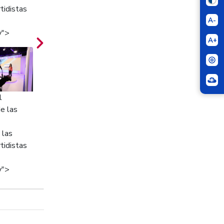
tidistas
A-
y">
A+
l
e las
 las
tidistas
y">