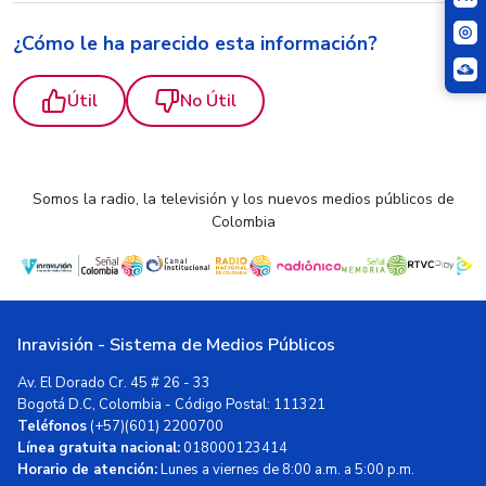
¿Cómo le ha parecido esta información?
Útil
No Útil
Somos la radio, la televisión y los nuevos medios públicos de
Colombia
Inravisión - Sistema de Medios Públicos
Av. El Dorado Cr. 45 # 26 - 33
Bogotá D.C, Colombia - Código Postal: 111321
Teléfonos
(+57)(601) 2200700
Línea gratuita nacional:
018000123414
Horario de atención:
Lunes a viernes de 8:00 a.m. a 5:00 p.m.