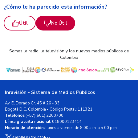
¿Cómo le ha parecido esta información?
Útil
No Útil
Somos la radio, la televisión y los nuevos medios públicos de
Colombia
Inravisión - Sistema de Medios Públicos
Av. El Dorado Cr. 45 # 26 - 33
Bogotá D.C, Colombia - Código Postal: 111321
Teléfonos
(+57)(601) 2200700
Línea gratuita nacional:
018000123414
Horario de atención:
Lunes a viernes de 8:00 a.m. a 5:00 p.m.
@INRAVISIONco