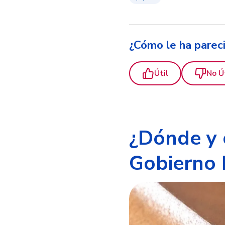
¿Cómo le ha parec
Útil
No Ú
¿Dónde y 
Gobierno 