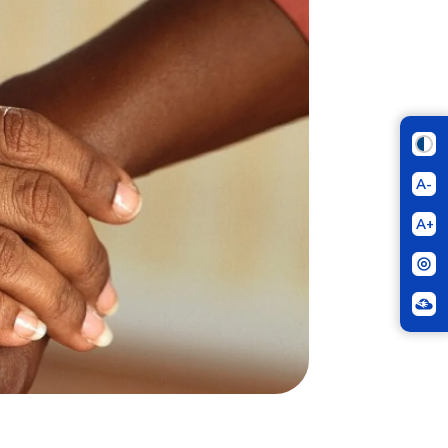
A-
A+