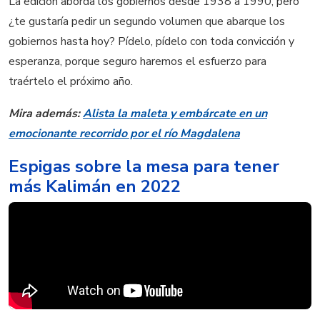
La edición aborda los gobiernos desde 1938 a 1990, pero
¿te gustaría pedir un segundo volumen que abarque los
gobiernos hasta hoy? Pídelo, pídelo con toda convicción y
esperanza, porque seguro haremos el esfuerzo para
traértelo el próximo año.
Mira además:
Alista la maleta y embárcate en un
emocionante recorrido por el río Magdalena
Espigas sobre la mesa para tener
más Kalimán en 2022