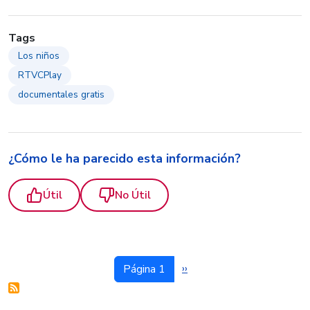
Tags
Los niños
RTVCPlay
documentales gratis
¿Cómo le ha parecido esta información?
Útil
No Útil
Siguiente página
››
Página 1
Paginación