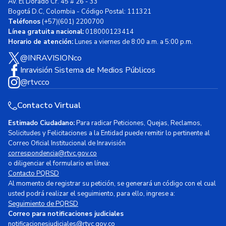
Av. El Dorado Cr. 45 # 26 - 33
Bogotá D.C, Colombia - Código Postal: 111321
Teléfonos
(+57)(601) 2200700
Línea gratuita nacional:
018000123414
Horario de atención:
Lunes a viernes de 8:00 a.m. a 5:00 p.m.
@INRAVISIONco
Inravisión Sistema de Medios Públicos
@rtvcco
Contacto Virtual
Estimado Ciudadano:
Para radicar Peticiones, Quejas, Reclamos,
Solicitudes y Felicitaciones a la Entidad puede remitir lo pertinente al
Correo Oficial Institucional de Inravisión
correspondencia@rtvc.gov.co
o diligenciar el formulario en línea:
Contacto PQRSD
Al momento de registrar su petición, se generará un código con el cual
usted podrá realizar el seguimiento, para ello, ingrese a:
Seguimiento de PQRSD
Correo para notificaciones judiciales
notificacionesjudiciales@rtvc.gov.co