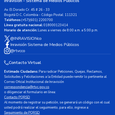
Inravisión - Sistema de Medios Públicos
Av. El Dorado Cr. 45 # 26 - 33
Bogotá D.C, Colombia - Código Postal: 111321
Teléfonos
(+57)(601) 2200700
Línea gratuita nacional:
018000123414
Horario de atención:
Lunes a viernes de 8:00 a.m. a 5:00 p.m.
@INRAVISIONco
Inravisión Sistema de Medios Públicos
@rtvcco
Contacto Virtual
Estimado Ciudadano:
Para radicar Peticiones, Quejas, Reclamos,
Solicitudes y Felicitaciones a la Entidad puede remitir lo pertinente al
Correo Oficial Institucional de Inravisión
correspondencia@rtvc.gov.co
o diligenciar el formulario en línea:
Contacto PQRSD
Al momento de registrar su petición, se generará un código con el cual
usted podrá realizar el seguimiento, para ello, ingrese a:
Seguimiento de PQRSD