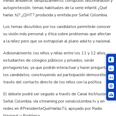
medio ambiente, desplazamiento, corrupción, discriminación y
autoprotección, temas habituales de la serie infantil ¿Qué
harías tú? ¿QHT? producida y emitida por Señal Colombia.
Los temas discutidos por los candidatos permitirán conocer
su visión más personal y ética sobre problemas que afectan
a la niñez pero que se extrapolan al plano adulto y nacional.
Adicionalmente, los niños y niñas entre los 11 y 12 años,
estudiantes de colegios públicos y privados, serán
protagonistas, ya que podrán interactuar y hacer preguntas a
A-
los candidatos, construyendo así participación democrática a
A+
través del contacto directo de los niños con la política.
El debate podrá ser seguido a través de Canal Institucional,
Señal Colombia, vía streaming por senalcolombia.tv y en
redes en #PresidenteQuéHaríasTú, apoyado por Radio
Nacional y Radiónica.