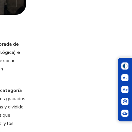
orada de
lógica) e
lexionar
an
A-
A+
 categoría
ulos grabados
s y dividido
os que
; y los
s