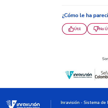
¿Cómo le ha parec
Útil
No Ú
Som
Inravisión - Sistema de