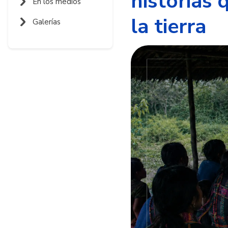
historias 
En los medios
la tierra
Galerías