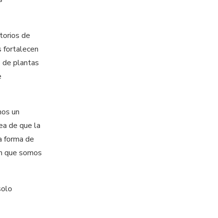
itorios de
 fortalecen
o de plantas
e
mos un
dea de que la
a forma de
dan que somos
solo