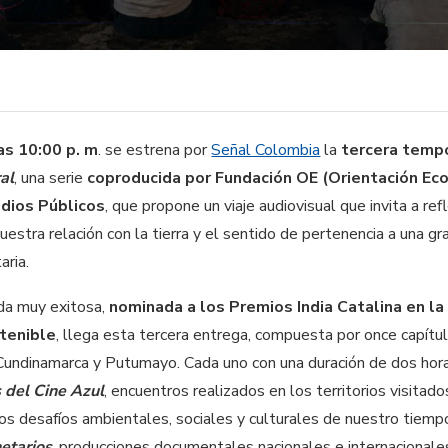
as 10:00 p. m
. se estrena por
Señal Colombia
la
tercera temp
al
, una serie
coproducida por Fundación OE (Orientación Eco
edios Públicos
, que propone un viaje audiovisual que invita a ref
nuestra relación con la tierra y el sentido de pertenencia a una gr
aria.
a muy exitosa,
nominada a los Premios India Catalina en la
tenible
, llega esta tercera entrega, compuesta por once capít
 Cundinamarca y Putumayo. Cada uno con una duración de dos hora
 del Cine Azul
, encuentros realizados en los territorios visitad
los desafíos ambientales, sociales y culturales de nuestro tiempo
etarios
, producciones documentales nacionales e internacionale