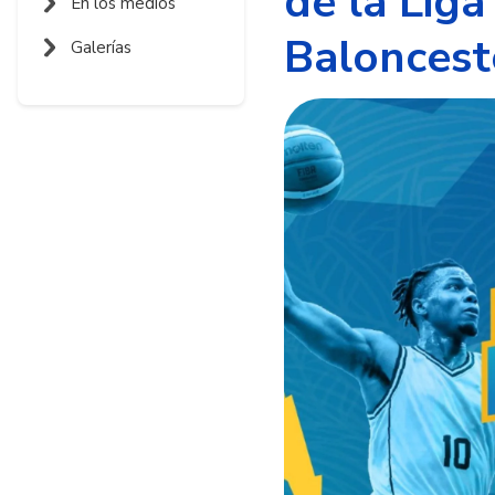
de la Lig
En los medios
Baloncest
Galerías