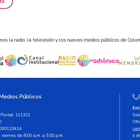
til
os la radio, la televisión y los nuevos medios públicos de Colo
 Medios Públicos
Est
 Postal: 111321
Sol
0
Ofic
000123414
cor
viernes de 8:00 a.m. a 5:00 p.m.
o di