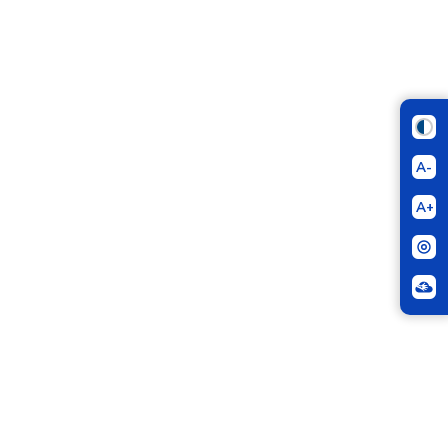
A-
A+