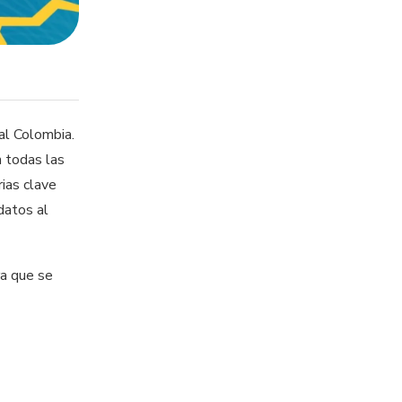
ñal Colombia.
n todas las
rias clave
datos al
ra que se