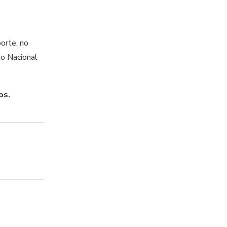
orte, no
io Nacional
os.