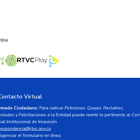
mbia
Contacto Virtual
imado Ciudadano:
Para radicar Peticiones, Quejas, Reclamos,
icitudes y Felicitaciones a la Entidad puede remitir lo pertinente al Cor
ial Institucional de Inravisión
respondencia@rtvc.gov.co
ligenciar el formulario en línea: