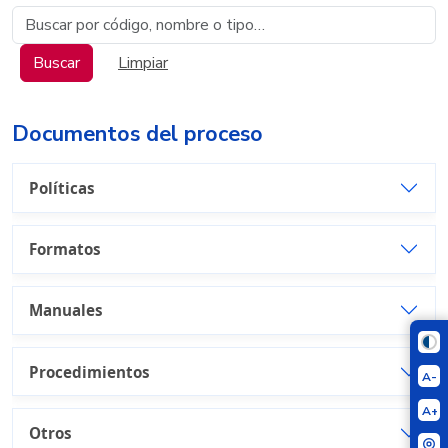
Buscar documentos
Buscar
Limpiar
Documentos del proceso
Políticas
Formatos
Manuales
Procedimientos
A-
A+
Otros