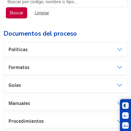
Buscar documentos
Buscar
Limpiar
Documentos del proceso
Políticas
Formatos
Guías
Manuales
A-
Procedimientos
A+