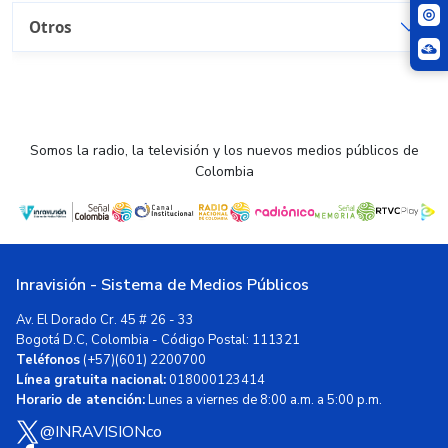
Otros
Somos la radio, la televisión y los nuevos medios públicos de
Colombia
Inravisión - Sistema de Medios Públicos
Av. El Dorado Cr. 45 # 26 - 33
Bogotá D.C, Colombia - Código Postal: 111321
Teléfonos
(+57)(601) 2200700
Línea gratuita nacional:
018000123414
Horario de atención:
Lunes a viernes de 8:00 a.m. a 5:00 p.m.
@INRAVISIONco