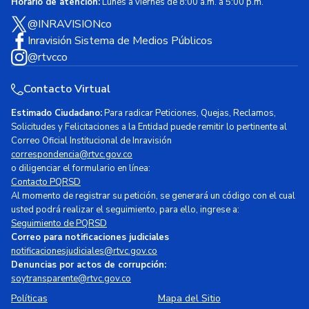
Horario de atención:
Lunes a viernes de 8:00 a.m. a 5:00 p.m.
@INRAVISIONco
Inravisión Sistema de Medios Públicos
@rtvcco
Contacto Virtual
Estimado Ciudadano:
Para radicar Peticiones, Quejas, Reclamos,
Solicitudes y Felicitaciones a la Entidad puede remitir lo pertinente al
Correo Oficial Institucional de Inravisión
correspondencia@rtvc.gov.co
o diligenciar el formulario en línea:
Contacto PQRSD
Al momento de registrar su petición, se generará un código con el cual
usted podrá realizar el seguimiento, para ello, ingrese a:
Seguimiento de PQRSD
Correo para notificaciones judiciales
notificacionesjudiciales@rtvc.gov.co
Denuncias por actos de corrupción:
soytransparente@rtvc.gov.co
Políticas
Mapa del Sitio