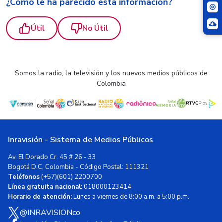
¿Cómo le ha parecido esta información?
Útil
No Útil
Somos la radio, la televisión y los nuevos medios públicos de
Colombia
Inravisión - Sistema de Medios Públicos
Av. El Dorado Cr. 45 # 26 - 33
Bogotá D.C, Colombia - Código Postal: 111321
Teléfonos
(+57)(601) 2200700
Línea gratuita nacional:
018000123414
Horario de atención:
Lunes a viernes de 8:00 a.m. a 5:00 p.m.
@INRAVISIONco